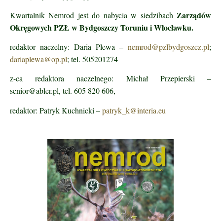
Zarządów
Kwartalnik Nemrod jest do nabycia w siedzibach
Okręgowych PZŁ w Bydgoszczy Toruniu i Włocławku.
redaktor naczelny: Daria Plewa –
nemrod@pzlbydgoszcz.pl
;
dariaplewa@op.pl
; tel. 505201274
z-ca redaktora naczelnego: Michał Przepierski –
senior@abler.pl, tel. 605 820 606,
redaktor: Patryk Kuchnicki –
patryk_k@interia.eu