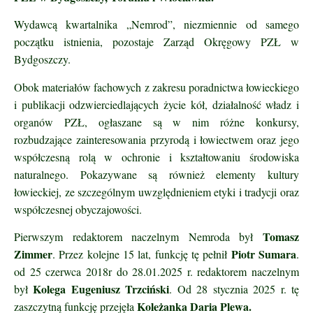
Wydawcą kwartalnika „Nemrod”, niezmiennie od samego
początku istnienia, pozostaje Zarząd Okręgowy PZŁ w
Bydgoszczy.
Obok materiałów fachowych z zakresu poradnictwa łowieckiego
i publikacji odzwierciedlających życie kół, działalność władz i
organów PZŁ, ogłaszane są w nim różne konkursy,
rozbudzające zainteresowania przyrodą i łowiectwem oraz jego
współczesną rolą w ochronie i kształtowaniu środowiska
naturalnego. Pokazywane są również elementy kultury
łowieckiej, ze szczególnym uwzględnieniem etyki i tradycji oraz
współczesnej obyczajowości.
Tomasz
Pierwszym redaktorem naczelnym Nemroda był
Zimmer
Piotr Sumara
. Przez kolejne 15 lat, funkcję tę pełnił
.
od 25
czerwca 2018r do 28.01.2025 r. redaktorem naczelnym
Kolega Eugeniusz Trzciński
był
. Od 28 stycznia 2025 r. tę
Koleżanka Daria Plewa.
zaszczytną funkcję przejęła