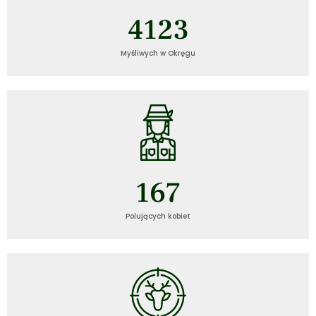
4123
Myśliwych w Okręgu
167
Polujących kobiet