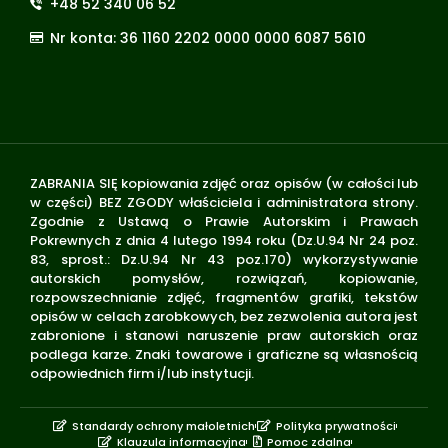
+48 52 340 06 52
Nr konta: 36 1160 2202 0000 0000 6087 5610
ZABRANIA SIĘ kopiowania zdjęć oraz opisów (w całości lub
w części) BEZ ZGODY właściciela i administratora strony.
Zgodnie z Ustawą o Prawie Autorskim i Prawach
Pokrewnych z dnia 4 lutego 1994 roku (Dz.U.94 Nr 24 poz.
83, sprost.: Dz.U.94 Nr 43 poz.170) wykorzystywanie
autorskich pomysłów, rozwiązań, kopiowanie,
rozpowszechnianie zdjęć, fragmentów grafiki, tekstów
opisów w celach zarobkowych, bez zezwolenia autora jest
zabronione i stanowi naruszenie praw autorskich oraz
podlega karze. Znaki towarowe i graficzne są własnością
odpowiednich firm i/lub instytucji.
Standardy ochrony małoletnich
Polityka prywatności
Klauzula informacyjna
Pomoc zdalna