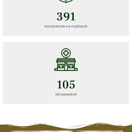
392
Kandydatów na myśliwych
106
Kół Łowieckich