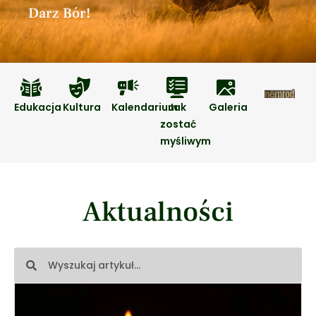
Darz Bór!
Edukacja
Kultura
Kalendarium
Jak
Galeria
zostać
myśliwym
Aktualności