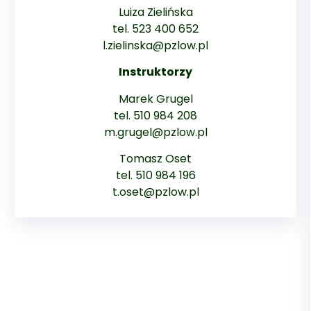
Luiza Zielińska
tel. 523 400 652
l.zielinska@pzlow.pl
Instruktorzy
Marek Grugel
tel. 510 984 208
m.grugel@pzlow.pl
Tomasz Oset
tel. 510 984 196
t.oset@pzlow.pl