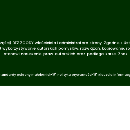
zęści) BEZ ZGODY właściciela i administratora strony. Zgodnie z U
.170) wykorzystywanie autorskich pomysłów, rozwiązań, kopiowanie, 
i stanowi naruszenie praw autorskich oraz podlega karze. Znaki
Standardy ochrony małoletnich
Polityka prywatności
Klauzula informac