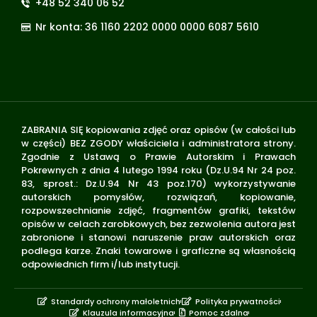
+48 52 340 06 52
Nr konta: 36 1160 2202 0000 0000 6087 5610
ZABRANIA SIĘ kopiowania zdjęć oraz opisów (w całości lub
w części) BEZ ZGODY właściciela i administratora strony.
Zgodnie z Ustawą o Prawie Autorskim i Prawach
Pokrewnych z dnia 4 lutego 1994 roku (Dz.U.94 Nr 24 poz.
83, sprost.: Dz.U.94 Nr 43 poz.170) wykorzystywanie
autorskich pomysłów, rozwiązań, kopiowanie,
rozpowszechnianie zdjęć, fragmentów grafiki, tekstów
opisów w celach zarobkowych, bez zezwolenia autora jest
zabronione i stanowi naruszenie praw autorskich oraz
podlega karze. Znaki towarowe i graficzne są własnością
odpowiednich firm i/lub instytucji.
Standardy ochrony małoletnich
Polityka prywatności
Klauzula informacyjna
Pomoc zdalna