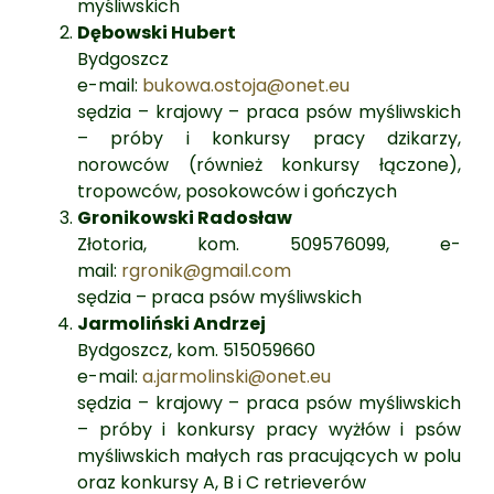
myśliwskich
Dębowski Hubert
Bydgoszcz
e-mail:
bukowa.ostoja@onet.eu
sędzia – krajowy – praca psów myśliwskich
– próby i konkursy pracy dzikarzy,
norowców (również konkursy łączone),
tropowców, posokowców i gończych
Gronikowski Radosław
Złotoria, kom. 509576099, e-
mail:
rgronik@gmail.com
sędzia – praca psów myśliwskich
Jarmoliński Andrzej
Bydgoszcz, kom. 515059660
e-mail:
a.jarmolinski@onet.eu
sędzia – krajowy – praca psów myśliwskich
– próby i konkursy pracy wyżłów i psów
myśliwskich małych ras pracujących w polu
oraz konkursy A, B i C retrieverów