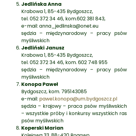
Jedlińska Anna
Krabowa 1, 85-435 Bydgoszcz,
tel. 052 372 34 46, kom.602 381 843,
e-mail: anna_jedlinska@onet.eu
sędzia – międzynarodowy – pracy psów
myśliwskich
Jedliński Janusz
Krabowa 1, 85-435 Bydgoszcz,
tel. 052 372 34 46, kom. 602 748 955
sędzia – międzynarodowy – pracy psów
myśliwskich
Konopa Paweł
Bydgoszcz, kom. 795143085
e-mail:
pawel.konopa@um.bydgoszcz.pl
sędzia – krajowy – praca psów myśliwskich
– wszystkie próby i konkursy wszystkich ras
psów myśliwskich
Koperski Marian
Kolejowa 33, 88-420 Rogowo,