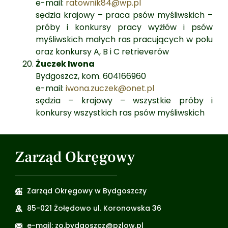
e-mail:
ratownik84@wp.pl
sędzia krajowy – praca psów myśliwskich –
próby i konkursy pracy wyżłów i psów
myśliwskich małych ras pracujących w polu
oraz konkursy A, B i C retrieverów
Żuczek Iwona
Bydgoszcz, kom. 604166960
e-mail:
iwona.zuczek@onet.pl
sędzia – krajowy – wszystkie próby i
konkursy wszystkich ras psów myśliwskich
Zarząd Okręgowy
Zarząd Okręgowy w Bydgoszczy
85-021 Żołędowo ul. Koronowska 36
e-mail: zo.bydgoszcz@pzlow.pl