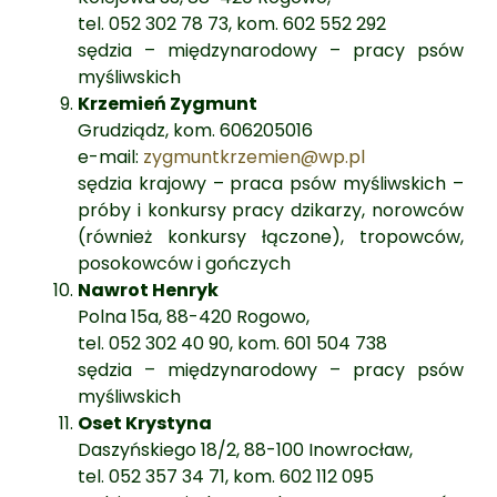
tel. 052 302 78 73, kom. 602 552 292
sędzia – międzynarodowy – pracy psów
myśliwskich
Krzemień Zygmunt
Grudziądz, kom. 606205016
e-mail:
zygmuntkrzemien@wp.pl
sędzia krajowy – praca psów myśliwskich –
próby i konkursy pracy dzikarzy, norowców
(również konkursy łączone), tropowców,
posokowców i gończych
Nawrot Henryk
Polna 15a, 88-420 Rogowo,
tel. 052 302 40 90, kom. 601 504 738
sędzia – międzynarodowy – pracy psów
myśliwskich
Oset Krystyna
Daszyńskiego 18/2, 88-100 Inowrocław,
tel. 052 357 34 71, kom. 602 112 095