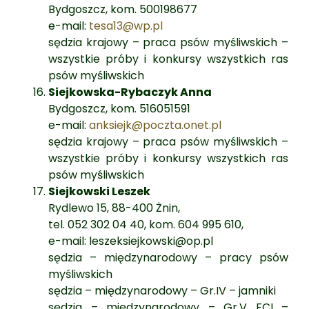
Bydgoszcz, kom. 500198677
e-mail:
tesa13@wp.pl
sędzia krajowy – praca psów myśliwskich –
wszystkie próby i konkursy wszystkich ras
psów myśliwskich
Siejkowska-Rybaczyk Anna
Bydgoszcz, kom. 516051591
e-mail:
anksiejk@poczta.onet.pl
sędzia krajowy – praca psów myśliwskich –
wszystkie próby i konkursy wszystkich ras
psów myśliwskich
Siejkowski Leszek
Rydlewo 15, 88-400 Żnin,
tel. 052 302 04 40, kom. 604 995 610,
e-mail: leszeksiejkowski@op.pl
sędzia – międzynarodowy – pracy psów
myśliwskich
sędzia – międzynarodowy – Gr.IV – jamniki
sędzia – międzynarodowy – Gr.V FCI –