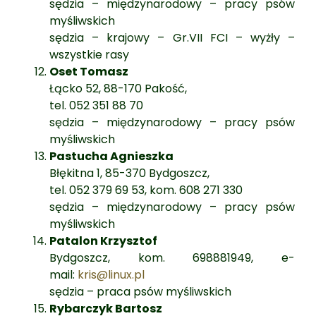
sędzia – międzynarodowy – pracy psów
myśliwskich
sędzia – krajowy – Gr.VII FCI – wyżły –
wszystkie rasy
Oset Tomasz
Łącko 52, 88-170 Pakość,
tel. 052 351 88 70
sędzia – międzynarodowy – pracy psów
myśliwskich
Pastucha Agnieszka
Błękitna 1, 85-370 Bydgoszcz,
tel. 052 379 69 53, kom. 608 271 330
sędzia – międzynarodowy – pracy psów
myśliwskich
Patalon Krzysztof
Bydgoszcz, kom. 698881949, e-
mail:
kris@linux.pl
sędzia – praca psów myśliwskich
Rybarczyk Bartosz