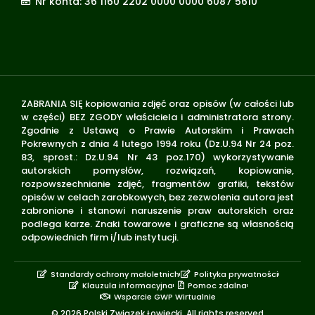
Nr konta: 36 1160 2202 0000 0000 6087 5610
ZABRANIA SIĘ kopiowania zdjęć oraz opisów (w całości lub
w części) BEZ ZGODY właściciela i administratora strony.
Zgodnie z Ustawą o Prawie Autorskim i Prawach
Pokrewnych z dnia 4 lutego 1994 roku (Dz.U.94 Nr 24 poz.
83, sprost.: Dz.U.94 Nr 43 poz.170) wykorzystywanie
autorskich pomysłów, rozwiązań, kopiowanie,
rozpowszechnianie zdjęć, fragmentów grafiki, tekstów
opisów w celach zarobkowych, bez zezwolenia autora jest
zabronione i stanowi naruszenie praw autorskich oraz
podlega karze. Znaki towarowe i graficzne są własnością
odpowiednich firm i/lub instytucji.
Standardy ochrony małoletnich
Polityka prywatności
Klauzula informacyjna
Pomoc zdalna
Wsparcie GWP Wirtualnie
© 2026 Polski Związek Łowiecki. All rights reserved