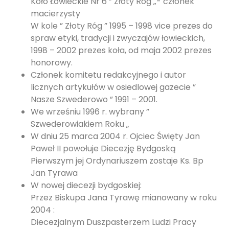
Koło Łowieckie Nr 6 ” Złoty Róg „- członek
macierzysty
W kole ” Złoty Róg ” 1995 – 1998 vice prezes do
spraw etyki, tradycji i zwyczajów łowieckich,
1998 – 2002 prezes koła, od maja 2002 prezes
honorowy.
Członek komitetu redakcyjnego i autor
licznych artykułów w osiedlowej gazecie ”
Nasze Szwederowo ” 1991 – 2001.
We wrześniu 1996 r. wybrany ”
Szwederowiakiem Roku „
W dniu 25 marca 2004 r. Ojciec Święty Jan
Paweł II powołuje Diecezję Bydgoską
Pierwszym jej Ordynariuszem zostaje Ks. Bp
Jan Tyrawa
W nowej diecezji bydgoskiej:
Przez Biskupa Jana Tyrawę mianowany w roku
2004 :
Diecezjalnym Duszpasterzem Ludzi Pracy