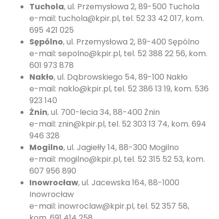
Tuchola
, ul. Przemysłowa 2, 89-500 Tuchola
e-mail: tuchola@kpir.pl, tel. 52 33 42 017, kom.
695 421 025
Sępólno
, ul. Przemysłowa 2, 89-400 Sępólno
e-mail: sepolno@kpir.pl, tel. 52 388 22 56, kom.
601 973 878
Nakło
, ul. Dąbrowskiego 54, 89-100 Nakło
e-mail: naklo@kpir.pl, tel. 52 386 13 19, kom. 536
923 140
Żnin
, ul. 700-lecia 34, 88-400 Żnin
e-mail: znin@kpir.pl, tel. 52 303 13 74, kom. 694
946 328
Mogilno
, ul. Jagiełły 14, 88-300 Mogilno
e-mail: mogilno@kpir.pl, tel. 52 315 52 53, kom.
607 956 890
Inowrocław
, ul. Jacewska 164, 88-1000
Inowrocław
e-mail: inowroclaw@kpir.pl, tel. 52 357 58,
kom. 691 414 258