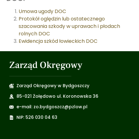
Umowa ugody DOC
Protokół oględzin lub ostatecznego
szacowania szkody w uprawach i płodach
rolnych DOC
Ewidencja szkód łowieckich DOC
Zarząd Okręgowy
Zarząd Okręgowy w Bydgoszczy
85-021 Żołędowo ul. Koronowska 36
e-mail: zo.bydgoszcz@pzlow.pl
NIP: 526 030 04 63