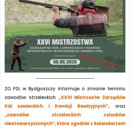
ZO PZŁ w Bydgoszczy informuje o zmianie terminu
zawodów strzeleckich
„XXVI Mistrzostw Zarządów
Kół Łowieckich i Komisji Rewizyjnych”,
oraz
„zawodów strzeleckich członków
niestowarzyszonych”, które zgodnie z kalendarzem