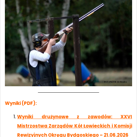
Wyniki (PDF):
Wyniki drużynowe z zawodów: XXVI
Mistrzostwa Zarządów Kół Łowieckich i Komisji
Rewizyjnych Okręgu Bydgoskiego – 21.06.2026