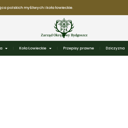
ca polskich myśliwych i koła łowieckie.
Zarząd Okręgowy Bydgoszcz
ra
Koła Łowieckie
Przepisy prawne
Dziczyzna
26 maja, 2026