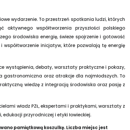
owe wydarzenie. To przestrzeń spotkania ludzi, których
ęć aktywnego współtworzenia przyszłości polskiego
zego środowiska energię, świeże spojrzenie i gotowość
i współtworzenie inicjatyw, które pozwalają tę energię
ce wystąpienia, debaty, warsztaty praktyczne i pokazy,
efa gastronomiczna oraz atrakcje dla najmłodszych. To
praktyczną wiedzę z integracją środowiska oraz pasję z
ielami władz PZŁ, ekspertami i praktykami, warsztaty z
 edukacji przyrodniczej i etyki łowieckiej.
towano pamiątkową koszulkę. Liczba miejsc jest