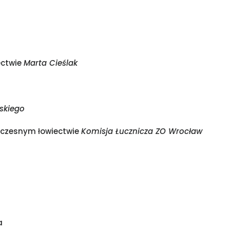
ectwie
Marta Cieślak
skiego
ółczesnym łowiectwie
Komisja Łucznicza ZO Wrocław
a