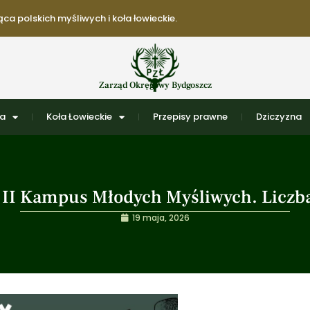
ca polskich myśliwych i koła łowieckie.
Zarząd Okręgowy Bydgoszcz
ra
Koła Łowieckie
Przepisy prawne
Dziczyzna
na II Kampus Młodych Myśliwych. Liczb
19 maja, 2026