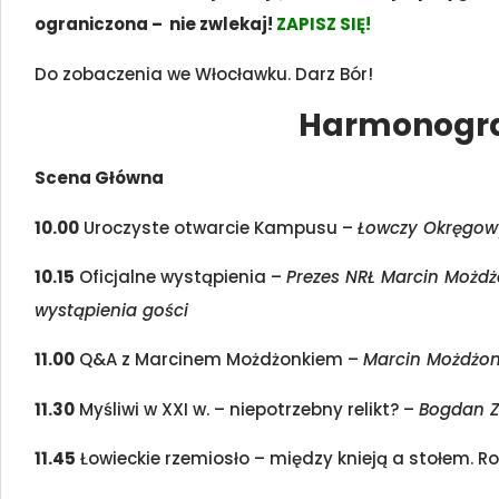
ograniczona – nie zwlekaj!
ZAPISZ SIĘ!
Do zobaczenia we Włocławku. Darz Bór!
Harmonogr
Scena Główna
10.00
Uroczyste otwarcie Kampusu –
Łowczy Okręgow
10.15
Oficjalne wystąpienia –
Prezes NRŁ Marcin Możdż
wystąpienia gości
11.00
Q&A z Marcinem Możdżonkiem –
Marcin Możdżo
11.30
Myśliwi w XXI w. – niepotrzebny relikt? –
Bogdan Z
11.45
Łowieckie rzemiosło – między knieją a stołem. Ro