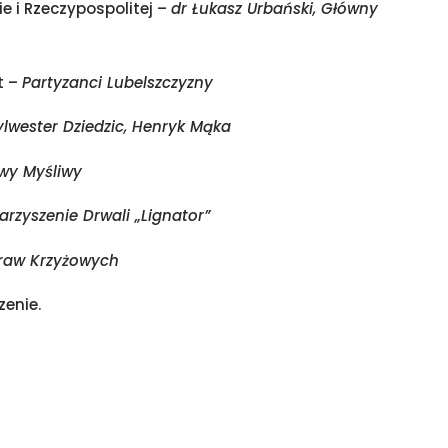
e i Rzeczypospolitej –
dr Łukasz Urbański, Główny
t –
Partyzanci Lubelszczyzny
ylwester Dziedzic, Henryk Mąka
iwy Myśliwy
rzyszenie Drwali „Lignator”
raw Krzyżowych
enie.