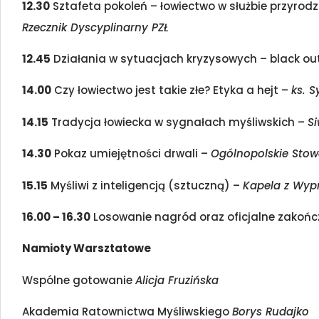
12.30
Sztafeta pokoleń – łowiectwo w służbie przyrodzi
Rzecznik Dyscyplinarny PZŁ
12.45
Działania w sytuacjach kryzysowych – black ou
14.00
Czy łowiectwo jest takie złe? Etyka a hejt –
ks. S
14.15
Tradycja łowiecka w sygnałach myśliwskich –
S
14.30
Pokaz umiejętności drwali –
Ogólnopolskie Stowa
15.15
Myśliwi z inteligencją (sztuczną) –
Kapela z Wyp
16.00 – 16.30
Losowanie nagród oraz oficjalne zakończ
Namioty Warsztatowe
Wspólne gotowanie
Alicja Fruzińska
Akademia Ratownictwa Myśliwskiego
Borys Rudajko