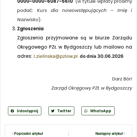
0000-0000-6087-5610
(w tytule wpłaty prosimy
podać:
Kurs dla nowowstępujących – Imię i
Nazwisko
).
Zgłoszenia
Zgłoszenia przyjmowane są w biurze Zarządu
Okręgowego PZŁ w Bydgoszczy lub mailowo na
adres:
l.zielinska@pzlow.pl
do dnia 30.06.2026
Darz Bór!
Zarząd Okręgowy PZŁ w Bydgoszczy
Udostępnij
Twitter
WhatsApp
Poprzedni artykuł
Następny artykuł