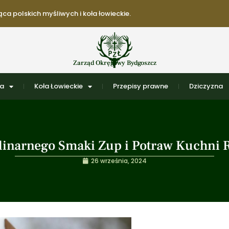
ca polskich myśliwych i koła łowieckie.
Zarząd Okręgowy Bydgoszcz
ra
Koła Łowieckie
Przepisy prawne
Dziczyzna
ulinarnego Smaki Zup i Potraw Kuchni
26 września, 2024